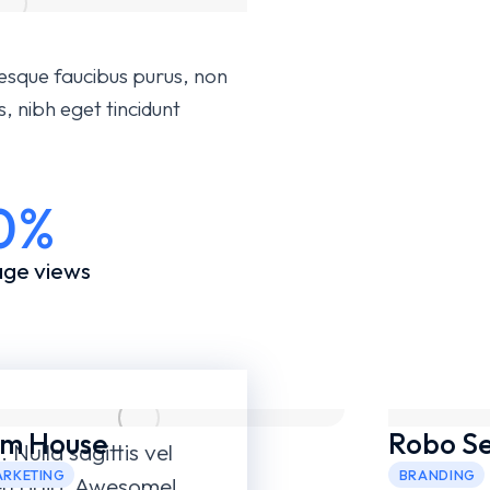
esque faucibus purus, non
, nibh eget tincidunt
0%
ge views
m House
Robo S
 Nulla sagittis vel
ARKETING
BRANDING
 eu odio. Awesome!