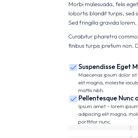
Morbi malesuada, felis eget a
lobortis blandit turpis, sed
Sed fringilla gravida lorem,
Curabitur pharetra commodo
finibus turpis pretium non. 
Suspendisse Eget M
Maecenas ipsum dolor sit 
elit magna, molestie iacul
mattis nibh.
Pellentesque Nunc a
Ipsum amet – lorem ipsum 
adipiscing elit magna, mole
porttitor nunc.