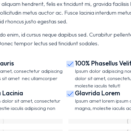
liquam hendrerit, felis ex tincidunt mi, gravida facilisis 
 sollicitudin metus auctor ac. Fusce lacinia interdum metu
 id rhoncus justo egestas sed.
 enim, id cursus neque dapibus sed. Curabitur pellent
Donec tempor lectus sed tincidunt sodales.
auris
100% Phasellus Velit
amet, consectetur adipiscing
Ipsum dolor adipiscing no
is sit amet nec ullamcorper
dolor sit amet, consectetu
molestie iaculis tellut!
 Lacinia
Glavrida Lorem
dolor sit amet, consectetur
Ipsum amet lorem ipsum do
stie iaculis adipiscing non
magna, molestie iaculis ad