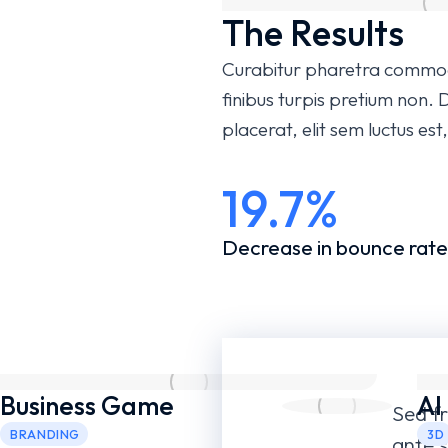
The Results
Curabitur pharetra commodo
finibus turpis pretium non. 
placerat, elit sem luctus est
19.7%
Decrease in bounce rate
Business Game
AI
Sed fr
BRANDING
3D
ante s