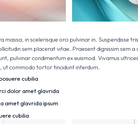
 massa, in scelerisque orci pulvinar in. Suspendisse tr
llicitudin sem placerat vitae. Praesent dignissim sem a 
idunt, pulvinar condimentum ex euismod. Vivamus ultrices
, ut commodo tortor tincidunt interdum.
posuere cubilia
rci dolor amet glavrida
ida amet glavrida ipsum
uere cubilia
h