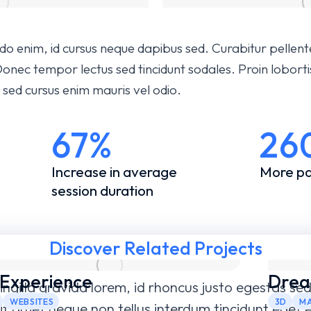
 enim, id cursus neque dapibus sed. Curabitur pellent
Donec tempor lectus sed tincidunt sodales. Proin lobortis
, sed cursus enim mauris vel odio.
67%
26
Increase in average
More pa
session duration
Discover Related Projects
 Experience
Drea
ingilla gravida lorem, id rhoncus justo egestas sed.
WEBSITES
3D
M
it amet neque non tellus interdum tincidunt eget